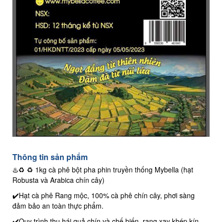
Thông tin sản phẩm
♨️♻️ ♻️ 1kg cà phê bột pha phin truyền thống Mybella (hạt
Robusta và Arabica chín cây)
✔️Hạt cà phê Rang mộc, 100% cà phê chín cây, phơi sàng
đảm bảo an toàn thực phẩm.
✔️Quy trình thu hái quả chín và chế biến, rang xay khép kín.