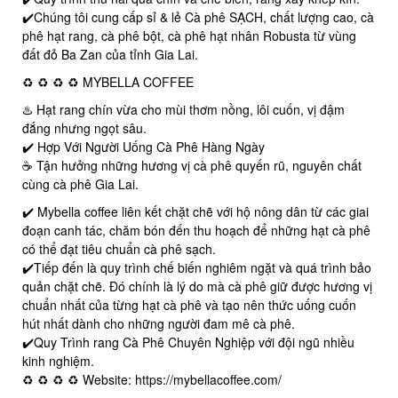
✔️Chúng tôi cung cấp sỉ & lẻ Cà phê SẠCH, chất lượng cao, cà
phê hạt rang, cà phê bột, cà phê hạt nhân Robusta từ vùng
đất đỏ Ba Zan của tỉnh Gia Lai.
♻️ ♻️ ♻️ ♻️ MYBELLA COFFEE
♨️ Hạt rang chín vừa cho mùi thơm nồng, lôi cuốn, vị đậm
đắng nhưng ngọt sâu.
✔️ Hợp Với Người Uống Cà Phê Hàng Ngày
☕️ Tận hưởng những hương vị cà phê quyến rũ, nguyên chất
cùng cà phê Gia Lai.
✔️ Mybella coffee liên kết chặt chẽ với hộ nông dân từ các giai
đoạn canh tác, chăm bón đến thu hoạch để những hạt cà phê
có thể đạt tiêu chuẩn cà phê sạch.
✔️Tiếp đến là quy trình chế biến nghiêm ngặt và quá trình bảo
quản chặt chẽ. Đó chính là lý do mà cà phê giữ được hương vị
chuẩn nhất của từng hạt cà phê và tạo nên thức uống cuốn
hút nhất dành cho những người đam mê cà phê.
✔️Quy Trình rang Cà Phê Chuyên Nghiệp với đội ngũ nhiều
kinh nghiệm.
♻️ ♻️ ♻️ ♻️ Website: https://mybellacoffee.com/