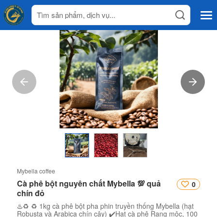
Mybella coffee
Cà phê bột nguyên chất Mybella 💯 quả
0
chín đỏ
♨️♻️ ♻️ 1kg cà phê bột pha phin truyền thống Mybella (hạt
Robusta và Arabica chín cây) ✔️Hạt cà phê Rang mộc, 100