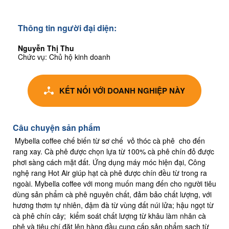
Thông tin người đại diện:
Nguyễn Thị Thu
Chức vụ: Chủ hộ kinh doanh
KẾT NỐI VỚI DOANH NGHIỆP NÀY
Câu chuyện sản phẩm
Mybella coffee chế biến từ sơ chế vỏ thóc cà phê cho đến
rang xay. Cà phê được chọn lựa từ 100% cà phê chín đỏ được
phơi sàng cách mặt đất. Ứng dụng máy móc hiện đại, Công
nghệ rang Hot Air giúp hạt cà phê được chín đều từ trong ra
ngoài. Mybella coffee với mong muốn mang đến cho người tiêu
dùng sản phẩm cà phê nguyên chất, đảm bảo chất lượng, với
hương thơm tự nhiên, đậm đà từ vùng đất núi lửa; hậu ngọt từ
cà phê chín cây; kiểm soát chất lượng từ khâu làm nhân cà
phê và tiêu chí đặt lên hàng đầu cung cấp sản phẩm sạch từ