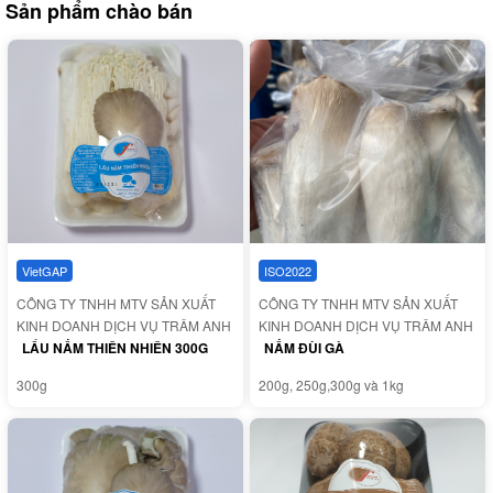
Sản phẩm chào bán
VietGAP
ISO2022
CÔNG TY TNHH MTV SẢN XUẤT
CÔNG TY TNHH MTV SẢN XUẤT
KINH DOANH DỊCH VỤ TRÂM ANH
KINH DOANH DỊCH VỤ TRÂM ANH
LẨU NẤM THIÊN NHIÊN 300G
NẤM ĐÙI GÀ
300g
200g, 250g,300g và 1kg