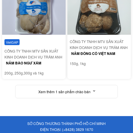
CÔNG TY TNHH MTV SẢN XUẤT
VietGAP
KINH DOANH DỊCH VỤ TRÂM ANH
CÔNG TY TNHH MTV SẢN XUẤT
NẤM ĐÔNG CÔ VIỆT NAM
KINH DOANH DỊCH VỤ TRÂM ANH
NẤM BÀO NGƯ XÁM
150g, 1kg
200g, 250g,300g và 1kg
Xem thêm 1 sản phẩm chào bán
SỞ CÔNG THƯƠNG THÀNH PHỐ HỒ CHÍ MINH
ĐIỆN THOẠI:
(+8428) 3829 1670